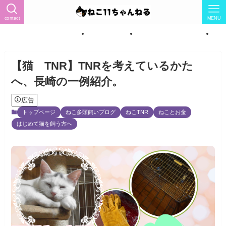
contact
MENU
ィール（猫怖い→猫LOVEに）
トップページ
ねこ紹介★女の子7匹★
ね
【猫 TNR】TNRを考えているかた
へ、長崎の一例紹介。
広告
トップページ
ねこ多頭飼いブログ
ねこTNR
ねことお金
はじめて猫を飼う方へ