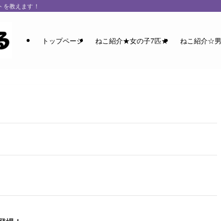
トを教えます！
トップページ
ねこ紹介★女の子7匹★
ねこ紹介☆男