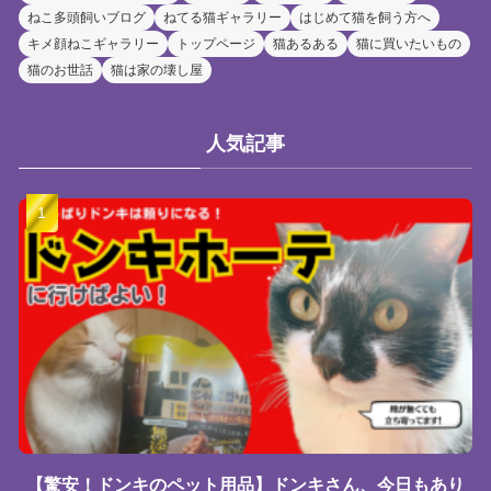
ねこ多頭飼いブログ
ねてる猫ギャラリー
はじめて猫を飼う方へ
キメ顔ねこギャラリー
トップページ
猫あるある
猫に買いたいもの
猫のお世話
猫は家の壊し屋
人気記事
【驚安！ドンキのペット用品】ドンキさん、今日もあり