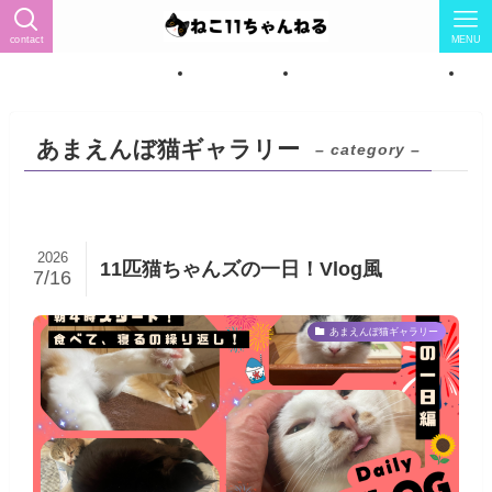
contact
MENU
ィール（猫怖い→猫LOVEに）
トップページ
ねこ紹介★女の子7匹★
ね
あまえんぼ猫ギャラリー
– category –
2026
11匹猫ちゃんズの一日！Vlog風
7/16
あまえんぼ猫ギャラリー