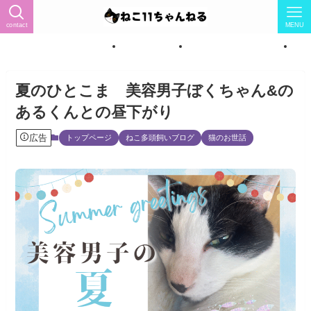
contact
MENU
ィール（猫怖い→猫LOVEに）
トップページ
ねこ紹介★女の子7匹★
ね
夏のひとこま 美容男子ぼくちゃん&の
あるくんとの昼下がり
広告
トップページ
ねこ多頭飼いブログ
猫のお世話