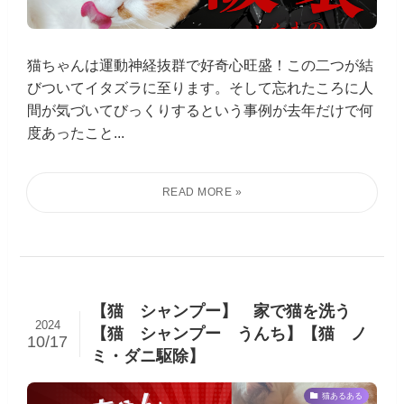
猫ちゃんは運動神経抜群で好奇心旺盛！この二つが結
びついてイタズラに至ります。そして忘れたころに人
間が気づいてびっくりするという事例が去年だけで何
度あったこと...
【猫 シャンプー】 家で猫を洗う
2024
【猫 シャンプー うんち】【猫 ノ
10/17
ミ・ダニ駆除】
猫あるある