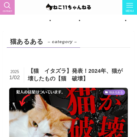
contact
MENU
ィール（猫怖い→猫LOVEに）
トップページ
ねこ紹介★女の子7匹★
ね
猫あるある
– category –
【猫 イタズラ】発表！2024年、猫が
2025
1/02
壊したもの【猫 破壊】
猫あるある