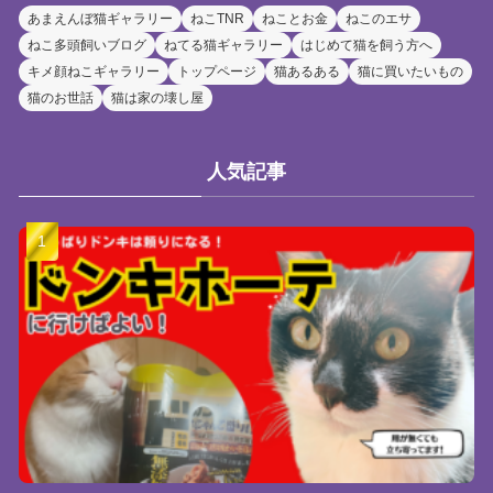
あまえんぼ猫ギャラリー
ねこTNR
ねことお金
ねこのエサ
ねこ多頭飼いブログ
ねてる猫ギャラリー
はじめて猫を飼う方へ
キメ顔ねこギャラリー
トップページ
猫あるある
猫に買いたいもの
猫のお世話
猫は家の壊し屋
人気記事