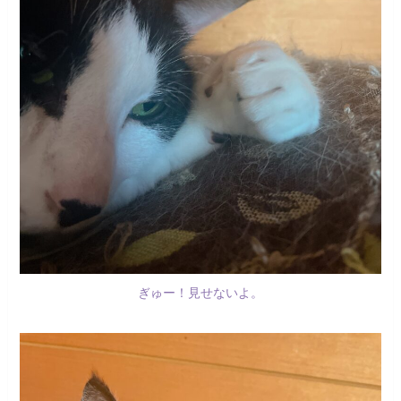
ぎゅー！見せないよ。