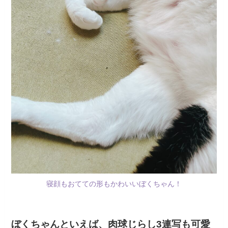
寝顔もおてての形もかわいいぼくちゃん！
ぼくちゃんといえば、肉球じらし3連写も可愛