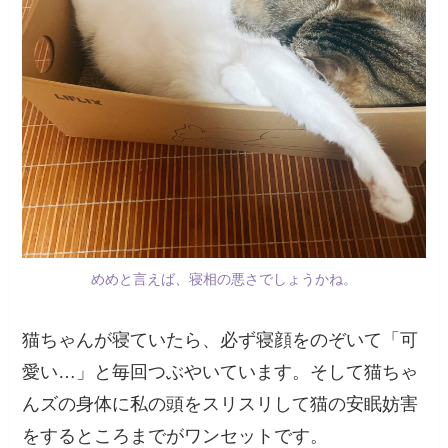
めめと言えば、寝相の悪さでしょうかね。
猫ちゃんが寝ていたら、必ず寝顔をのぞいて「可
愛い…」と毎回つぶやいています。そして猫ちゃ
んズの身体に私の頭をスリスリして猫の安眠妨害
をするところまでがワンセットです。