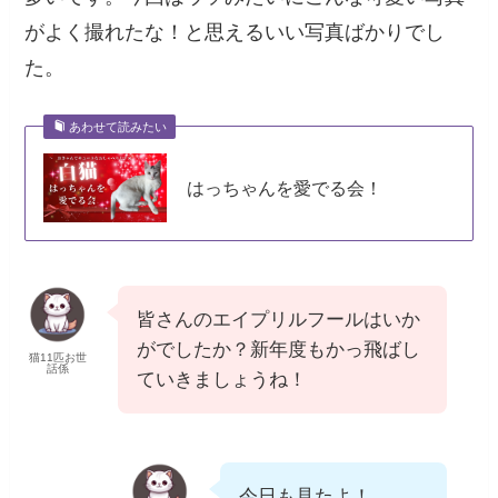
がよく撮れたな！と思えるいい写真ばかりでし
た。
あわせて読みたい
はっちゃんを愛でる会！
皆さんのエイプリルフールはいか
がでしたか？新年度もかっ飛ばし
猫11匹お世
話係
ていきましょうね！
今日も見たよ！