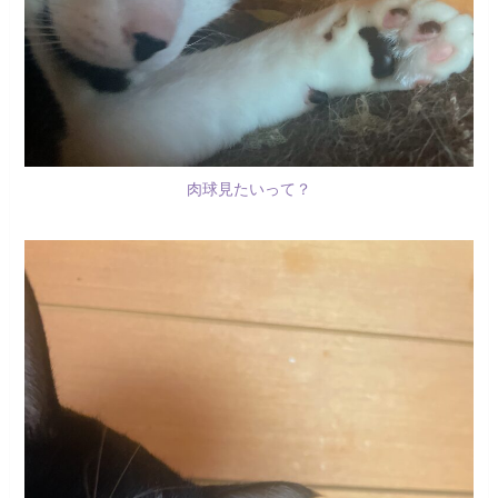
肉球見たいって？