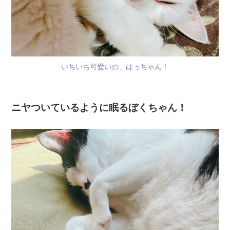
いちいち可愛いの、はっちゃん！
ニヤついているように眠るぼくちゃん！