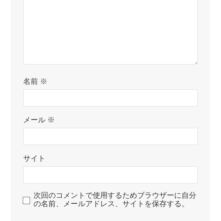
名前
※
メール
※
サイト
次回のコメントで使用するためブラウザーに自分
の名前、メールアドレス、サイトを保存する。