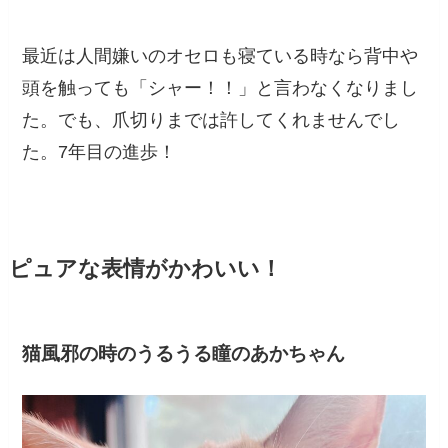
最近は人間嫌いのオセロも寝ている時なら背中や
頭を触っても「シャー！！」と言わなくなりまし
た。でも、爪切りまでは許してくれませんでし
た。7年目の進歩！
ピュアな表情がかわいい！
猫風邪の時のうるうる瞳のあかちゃん