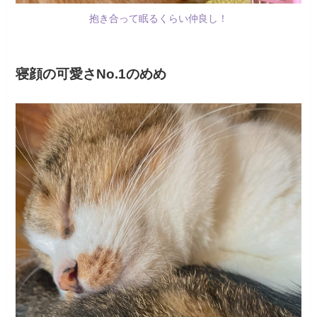
抱き合って眠るくらい仲良し！
寝顔の可愛さNo.1のめめ