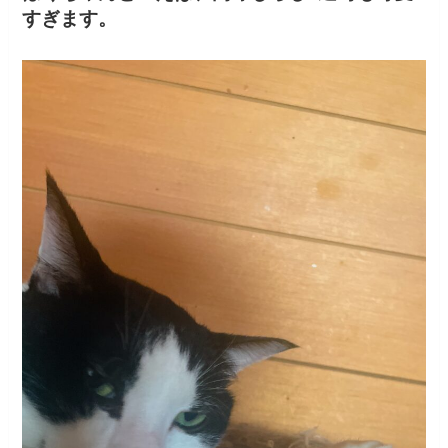
すぎます。