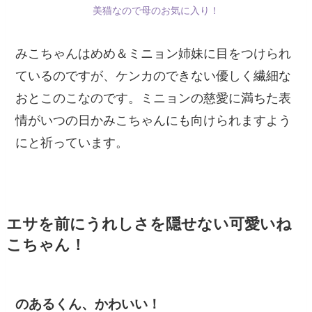
美猫なので母のお気に入り！
みこちゃんはめめ＆ミニョン姉妹に目をつけられ
ているのですが、ケンカのできない優しく繊細な
おとこのこなのです。ミニョンの慈愛に満ちた表
情がいつの日かみこちゃんにも向けられますよう
にと祈っています。
エサを前にうれしさを隠せない可愛いね
こちゃん！
のあるくん、かわいい！