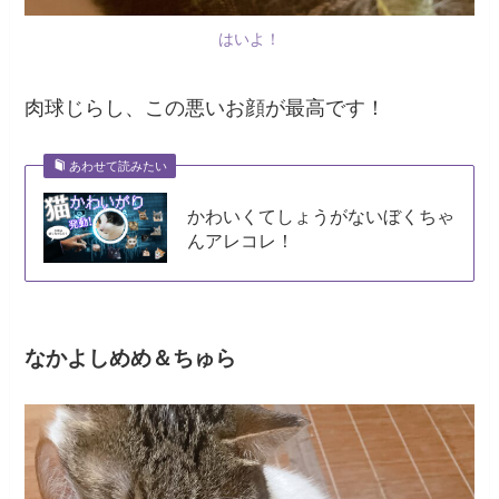
はいよ！
肉球じらし、この悪いお顔が最高です！
あわせて読みたい
かわいくてしょうがないぼくちゃ
んアレコレ！
なかよしめめ＆ちゅら