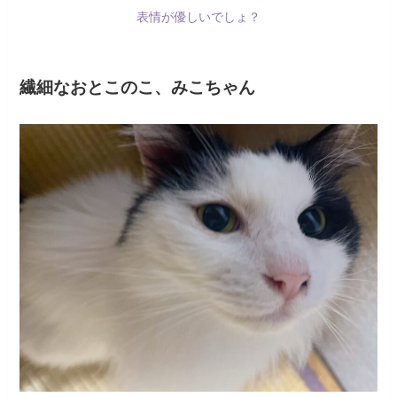
表情が優しいでしょ？
繊細なおとこのこ、みこちゃん