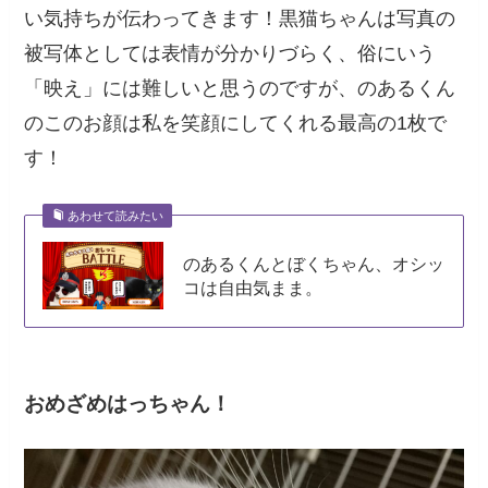
い気持ちが伝わってきます！黒猫ちゃんは写真の
被写体としては表情が分かりづらく、俗にいう
「映え」には難しいと思うのですが、のあるくん
のこのお顔は私を笑顔にしてくれる最高の1枚で
す！
あわせて読みたい
のあるくんとぼくちゃん、オシッ
コは自由気まま。
おめざめはっちゃん！