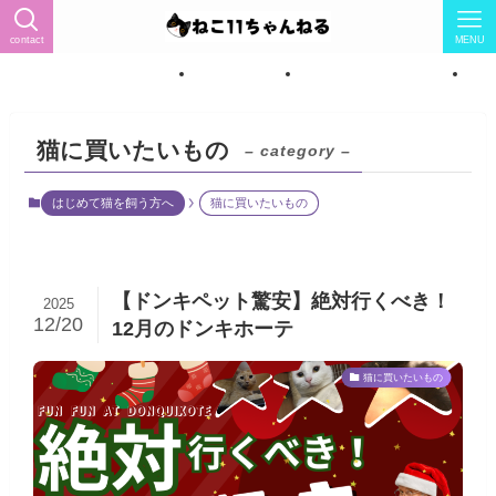
contact
MENU
ィール（猫怖い→猫LOVEに）
トップページ
ねこ紹介★女の子7匹★
ね
猫に買いたいもの
– category –
はじめて猫を飼う方へ
猫に買いたいもの
【ドンキペット驚安】絶対行くべき！
2025
12/20
12月のドンキホーテ
猫に買いたいもの