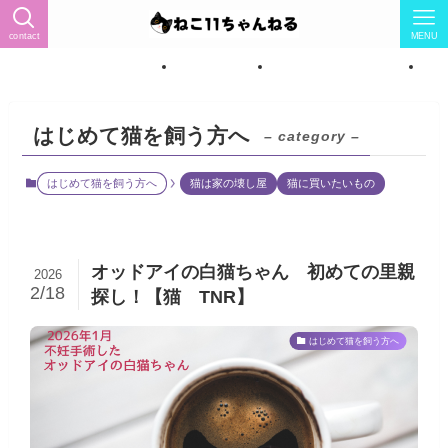
contact
MENU
ィール（猫怖い→猫LOVEに）
トップページ
ねこ紹介★女の子7匹★
ね
はじめて猫を飼う方へ
– category –
はじめて猫を飼う方へ
猫は家の壊し屋
猫に買いたいもの
オッドアイの白猫ちゃん 初めての里親
2026
2/18
探し！【猫 TNR】
はじめて猫を飼う方へ